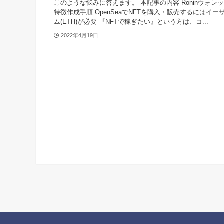
このような悩みに答えます。 本記事の内容 Roninウォレ
特徴作成手順 OpenSeaでNFTを購入・販売するにはイー
ム(ETH)が必要 『NFTで稼ぎたい』という方は、コ...
2022年4月19日