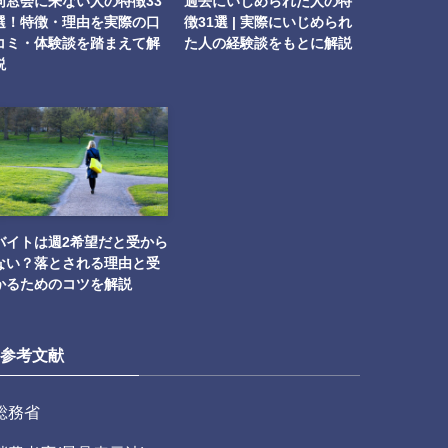
同窓会に来ない人の特徴33
過去にいじめられた人の特
選！特徴・理由を実際の口
徴31選 | 実際にいじめられ
コミ・体験談を踏まえて解
た人の経験談をもとに解説
説
バイトは週2希望だと受から
ない？落とされる理由と受
かるためのコツを解説
参考文献
総務省