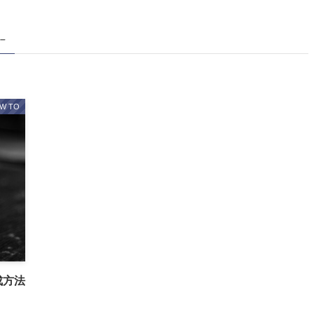
 –
W TO
成方法